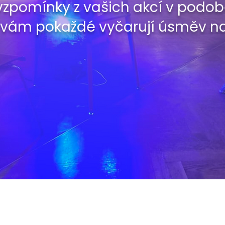
zpomínky z vašich akcí v podobě
 vám pokaždé vyčarují úsměv na