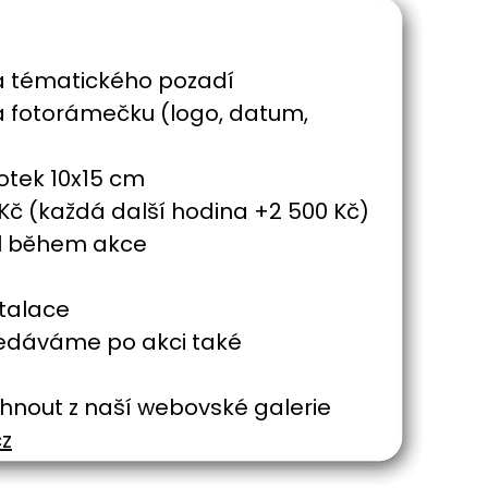
va tématického pozadí
va fotorámečku (logo, datum,
otek 10x15 cm
0 Kč (každá další hodina +2 500 Kč)
ál během akce
stalace
předáváme po akci také
táhnout z naší webovské galerie
cz