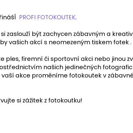
řinášÍ
PROFI FOTOKOUTEK
.
 si zaslouží být zachycen zábavným a krea
eby vašich akcí s neomezeným tiskem fotek .
e ples, firemní či sportovní akci nebo jinou z
střednictvím našich jedinečných fotografickýc
 vaší akce proměníme fotokoutek v zábavné z
ujte si zážitek z fotokoutku!