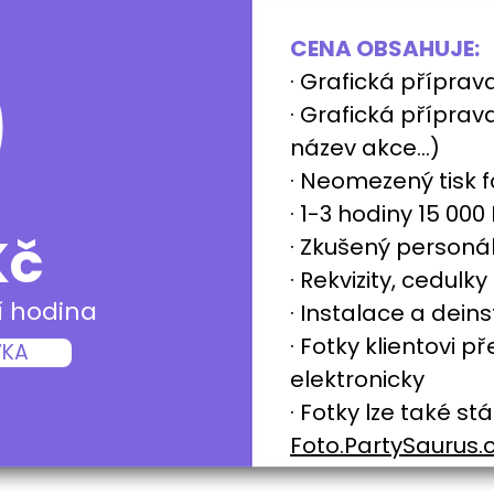
CENA OBSAHUJE:
· Grafická přípra
· Grafická přípra
název akce...)
· Neomezený tisk f
· 1-3 hodiny 15 00
Kč
· Zkušený person
· Rekvizity, cedulky
í hodina
· Instalace a dein
· Fotky klientovi 
VKA
elektronicky
· Fotky lze také s
Foto.PartySaurus.